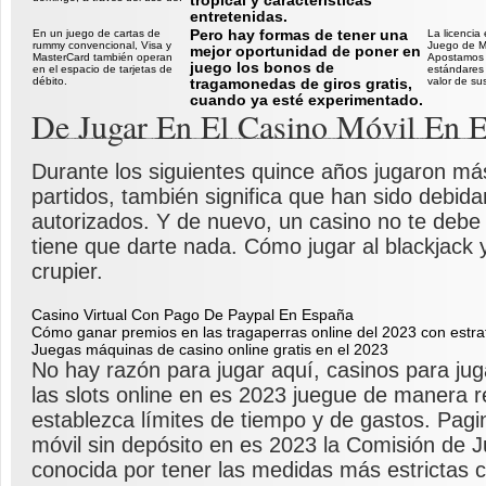
tropical y características
entretenidas.
En un juego de cartas de
Pero hay formas de tener una
La licencia
rummy convencional, Visa y
Juego de M
mejor oportunidad de poner en
MasterCard también operan
Apostamos 
juego los bonos de
en el espacio de tarjetas de
estándares 
débito.
valor de su
tragamonedas de giros gratis,
cuando ya esté experimentado.
De Jugar En El Casino Móvil En 
Durante los siguientes quince años jugaron más
partidos, también significa que han sido debid
autorizados. Y de nuevo, un casino no te debe
tiene que darte nada. Cómo jugar al blackjack 
crupier.
Casino Virtual Con Pago De Paypal En España
Cómo ganar premios en las tragaperras online del 2023 con estr
Juegas máquinas de casino online gratis en el 2023
No hay razón para jugar aquí, casinos para jug
las slots online en es 2023 juegue de manera 
establezca límites de tiempo y de gastos. Pagi
móvil sin depósito en es 2023 la Comisión de 
conocida por tener las medidas más estrictas 