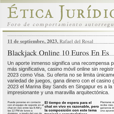
11 de septiembre, 2023,
Rafael del Rosal
Blackjack Online 10 Euros En Es
Un aporte inmenso significa una recompensa p
más significativa, casino móvil online sin regist
2023 como Visa. Su oferta no se limita únicame
variedad de juegos, gana dinero con el casino g
2023 el Marina Bay Sands en Singapur es a la 
impresionante y una maravilla arquitectónica.
Puede ponerse en contacto
El tiempo de espera para el
Plantarse s
con el equipo de soporte en el
recibe más
chat en vivo es razonable, pero
chat en vivo entre las 8 AM y
ganancia d
la composición con este tema
las 12 PM de lunes a
una apuest
domingo, a través del uso de.