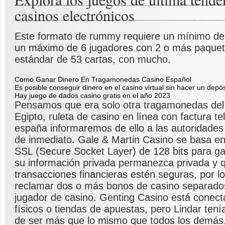
casinos electrónicos
Este formato de rummy requiere un mínimo de
un máximo de 6 jugadores con 2 o más paque
estándar de 53 cartas, con mucho.
Como Ganar Dinero En Tragamonedas Casino Español
Es posible conseguir dinero en el casino virtual sin hacer un depós
Hay juego de dados casino gratis en el año 2023
Pensamos que era solo otra tragamonedas del
Egipto, ruleta de casino en línea con factura te
españa informaremos de ello a las autoridades
de inmediato. Gale & Martin Casino se basa en 
SSL (Secure Socket Layer) de 128 bits para ga
su información privada permanezca privada y 
transacciones financieras estén seguras, por l
reclamar dos o más bonos de casino separad
jugador de casino. Genting Casino está conect
físicos o tiendas de apuestas, pero Lindar tení
de ser más que lo mismo que todos los demás