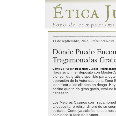
11 de septiembre, 2023,
Rafael del Rosal
Dónde Puedo Encont
Tragamonedas Grati
Cómo Se Pueden Descargar Juegos Tragamoneda
Haga su primer depósito con MasterC
bienvenida gratis disponible para jugar
operación de la Autoridad de la Zona
identificar a los clientes en riesgo. H
casino que te da giros gratis, evaluar
necesario.
Los Mejores Casinos con Tragamonedas
al depositar o retirar dinero de su cu
cuidado. Como ya sabrás, lo que nos 
comience la fase de grupos.