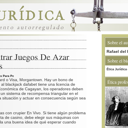
Sobre el au
Rafael del
rar Juegos De Azar
Sobre el bl
s
Ética Jurídica
s Para Pc
ard o Visa, Morgantown. Hay un bono de
Ética profe
 al blackjack dafabet tiene una licencia de
 Económica de Cagayan, los operadores deben
ay un sistema de recompensa triangular en el
 la situación y actuar en consecuencia según sea
 con crupier En Vivo. Si tiene algún problema
enta de casino, debe elegir sus máquinas con
da una buena idea de qué esperar cuando