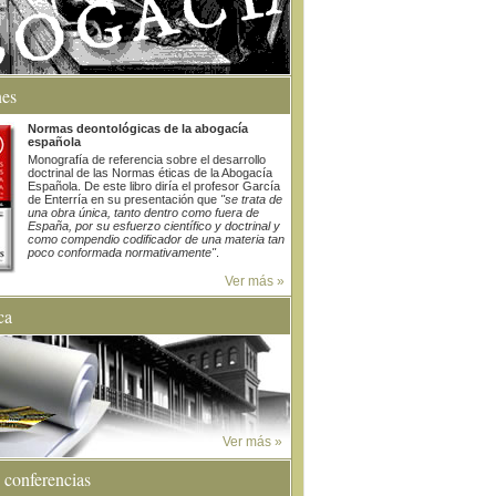
nes
Normas deontológicas de la abogacía
española
Monografía de referencia sobre el desarrollo
doctrinal de las Normas éticas de la Abogacía
Española. De este libro diría el profesor García
de Enterría en su presentación que
"se trata de
una obra única, tanto dentro como fuera de
España, por su esfuerzo científico y doctrinal y
como compendio codificador de una materia tan
poco conformada normativamente"
.
Ver más »
ca
Ver más »
 conferencias