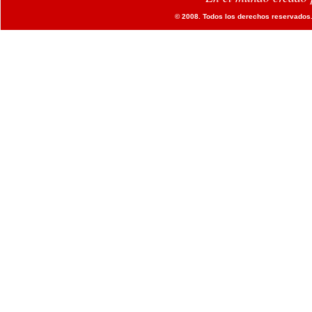
© 2008. Todos los derechos reservados.