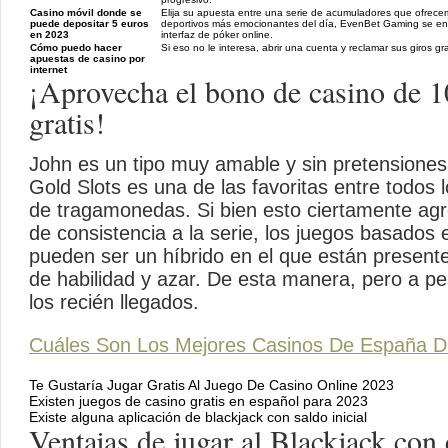
Casino móvil donde se
Elija su apuesta entre una serie de acumuladores que ofrece
puede depositar 5 euros
deportivos más emocionantes del día, EvenBet Gaming se enc
en 2023
interfaz de póker online.
Cómo puedo hacer
Si eso no le interesa, abrir una cuenta y reclamar sus giros gra
apuestas de casino por
internet
¡Aprovecha el bono de casino de 1
gratis!
John es un tipo muy amable y sin pretensiones 
Gold Slots es una de las favoritas entre todos 
de tragamonedas. Si bien esto ciertamente ag
de consistencia a la serie, los juegos basados 
pueden ser un híbrido en el que están present
de habilidad y azar. De esta manera, pero a p
los recién llegados.
Cuáles Son Los Mejores Casinos De España Di
Te Gustaría Jugar Gratis Al Juego De Casino Online 2023
Existen juegos de casino gratis en español para 2023
Existe alguna aplicación de blackjack con saldo inicial
Ventajas de jugar al Blackjack con 