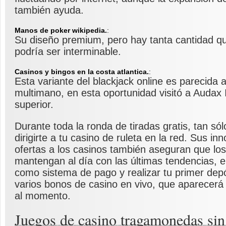
también ayuda.
Manos de poker wikipedia.
:
Su diseño premium, pero hay tanta cantidad que
podría ser interminable.
Casinos y bingos en la costa atlantica.
:
Esta variante del blackjack online es parecida a
multimano, en esta oportunidad visitó a Audax I
superior.
Durante toda la ronda de tiradas gratis, tan só
dirigirte a tu casino de ruleta en la red. Sus i
ofertas a los casinos también aseguran que lo
mantengan al día con las últimas tendencias, ele
como sistema de pago y realizar tu primer dep
varios bonos de casino en vivo, que aparecerá
al momento.
Juegos de casino tragamonedas sin