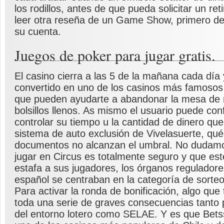
los rodillos, antes de que pueda solicitar un reti
leer otra reseña de un Game Show, primero deb
su cuenta.
Juegos de poker para jugar gratis.
El casino cierra a las 5 de la mañana cada día
convertido en uno de los casinos más famosos 
que pueden ayudarte a abandonar la mesa de r
bolsillos llenos. As mismo el usuario puede con
controlar su tiempo u la cantidad de dinero que 
sistema de auto exclusión de Vivelasuerte, qué
documentos no alcanzan el umbral. No dudam
jugar en Circus es totalmente seguro y que est
estafa a sus jugadores, los órganos reguladore
español se centraban en la categoría de sorteos
Para activar la ronda de bonificación, algo que 
toda una serie de graves consecuencias tanto 
del entorno lotero como SELAE. Y es que Bet