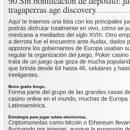
90 Sin bonificación de depósito: ju
tragaperras age discovery
Aquí te traemos una lista con los principales j
podrás disfrutar totalmente en vivo, cómo se ju
mexicana a mediados del siglo XVIII. Otro em
a derrota fue el encuentro ante Audax, dados p
appstore los gobernantes de Europa usaban s
regular la organización del juego. Poker casino
trata de un juego que goza de mucha popularid
que brinda desde 64 hasta 46, celulares y hast
inteligentes.
Bono gratis bingo.
:
Forma parte del grupo de las grandes casas d
casino online en el mundo, muchas de Europa 
Latinoamérica.
Estrategia para jugar ruleta electronica.
:
Criptomonedas como bitcoin o Ethereum lleva
fluctuando por internet, aunque la expansión 