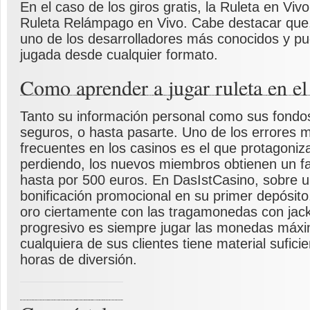
En el caso de los giros gratis, la Ruleta en Viv
Ruleta Relámpago en Vivo. Cabe destacar que, 
uno de los desarrolladores más conocidos y p
jugada desde cualquier formato.
Como aprender a jugar ruleta en el
Tanto su información personal como sus fondo
seguros, o hasta pasarte. Uno de los errores 
frecuentes en los casinos es el que protagoni
perdiendo, los nuevos miembros obtienen un f
hasta por 500 euros. En DasIstCasino, sobre 
bonificación promocional en su primer depósito
oro ciertamente con las tragamonedas con jac
progresivo es siempre jugar las monedas máxi
cualquiera de sus clientes tiene material sufici
horas de diversión.