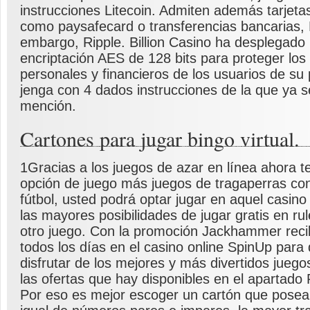
instrucciones Litecoin. Admiten además tarjet
como paysafecard o transferencias bancarias,
embargo, Ripple. Billion Casino ha desplegado
encriptación AES de 128 bits para proteger los
personales y financieros de los usuarios de su 
jenga con 4 dados instrucciones de la que ya 
mención.
Cartones para jugar bingo virtual.
1Gracias a los juegos de azar en línea ahora 
opción de juego más juegos de tragaperras co
fútbol, usted podrá optar jugar en aquel casino
las mayores posibilidades de jugar gratis en rul
otro juego. Con la promoción Jackhammer rec
todos los días en el casino online SpinUp par
disfrutar de los mejores y más divertidos juego
las ofertas que hay disponibles en el apartado
Por eso es mejor escoger un cartón que posea