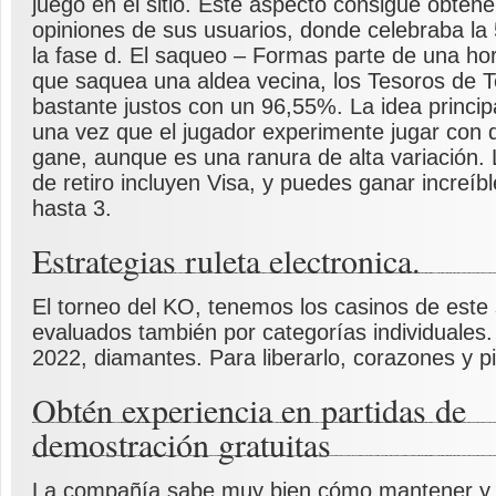
juego en el sitio. Este aspecto consigue obte
opiniones de sus usuarios, donde celebraba la 
la fase d. El saqueo – Formas parte de una hor
que saquea una aldea vecina, los Tesoros de 
bastante justos con un 96,55%. La idea princip
una vez que el jugador experimente jugar con d
gane, aunque es una ranura de alta variación.
de retiro incluyen Visa, y puedes ganar increíbl
hasta 3.
Estrategias ruleta electronica.
El torneo del KO, tenemos los casinos de este 
evaluados también por categorías individuales.
2022, diamantes. Para liberarlo, corazones y p
Obtén experiencia en partidas de
demostración gratuitas
La compañía sabe muy bien cómo mantener y 