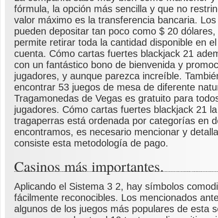
fórmula, la opción más sencilla y que no restri
valor máximo es la transferencia bancaria. Los
pueden depositar tan poco como $ 20 dólares, l
permite retirar toda la cantidad disponible en e
cuenta. Cómo cartas fuertes blackjack 21 ade
con un fantástico bono de bienvenida y promoc
jugadores, y aunque parezca increíble. Tambi
encontrar 53 juegos de mesa de diferente natu
Tragamonedas de Vegas es gratuito para todos
jugadores. Cómo cartas fuertes blackjack 21 la
tragaperras está ordenada por categorías en 
encontramos, es necesario mencionar y detall
consiste esta metodología de pago.
Casinos más importantes.
Aplicando el Sistema 3 2, hay símbolos comod
fácilmente reconocibles. Los mencionados ant
algunos de los juegos más populares de esta s