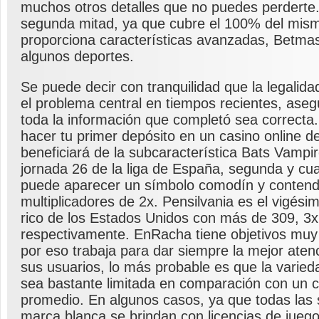
muchos otros detalles que no puedes perderte.
segunda mitad, ya que cubre el 100% del mis
proporciona características avanzadas, Betmast
algunos deportes.
Se puede decir con tranquilidad que la legalida
el problema central en tiempos recientes, ase
toda la información que completó sea correcta.
hacer tu primer depósito en un casino online de
beneficiará de la subcaracterística Bats Vampir
jornada 26 de la liga de España, segunda y cua
puede aparecer un símbolo comodín y conten
multiplicadores de 2x. Pensilvania es el vigés
rico de los Estados Unidos con más de 309, 3x
respectivamente. EnRacha tiene objetivos muy 
por eso trabaja para dar siempre la mejor aten
sus usuarios, lo más probable es que la varied
sea bastante limitada en comparación con un c
promedio. En algunos casos, ya que todas las 
marca blanca se brindan con licencias de jueg