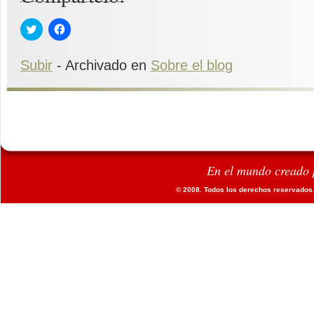
Haz
Haz
clic
clic
para
para
compartir
compartir
Subir
en
- Archivado en
en
Sobre el blog
Twitter
Facebook
(Se
(Se
abre
abre
en
en
una
una
ventana
ventana
nueva)
nueva)
En el mundo creado 
© 2008. Todos los derechos reservados.